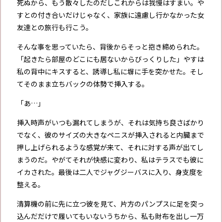
死ぬから、もう散々したのだしこれからは我慢はすまい。や
すとの付き合いだけじゃなく、家族に遠慮し行かなかった女
友達との旅行も行こう。
そんな事を思っていたら、背後からそっと抱き締められた。
「起きたら部屋のどこにも居ないからびっくりした」やすは
私の背中にキスすると、誘導し私に塀に手を突かせた。そし
てそのまま立ちバックの体勢で挿入する。
「あ…」
挿入時声がいつも漏れてしまうが、それは気持ち良さばかり
でなく、彼のサイズの大きなペニスが挿入されると内臓まで
押し上げられるような感覚が来て、それに対する声が出てし
まうのだ。やがてそれが快感に変わり、私はテラスでも彼に
イカされた。最後は二人でジャグジーバスに入り、身支度を
整える。
清算機の前に先に立つ彼を見て、片方のパンプスに足を突っ
込んだだけで履いてもいないうちから、私も財布を出し一万