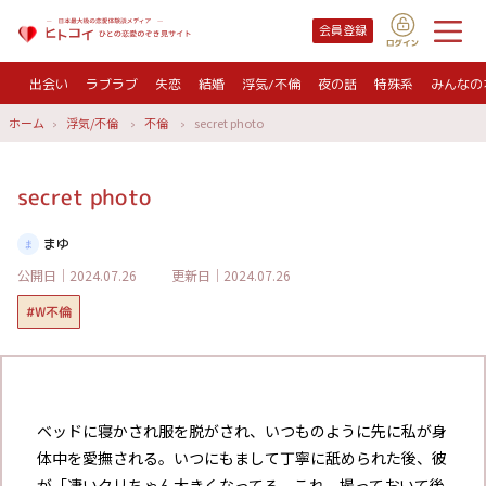
会員登録
出会い
ラブラブ
失恋
結婚
浮気/不倫
夜の話
特殊系
みんなの
ホーム
浮気/不倫
不倫
secret photo
secret photo
まゆ
公開日｜2024.07.26
更新日｜2024.07.26
#W不倫
ベッドに寝かされ服を脱がされ、いつものように先に私が身
体中を愛撫される。いつにもまして丁寧に舐められた後、彼
が「凄いクリちゃん大きくなってる、これ、撮っておいて後