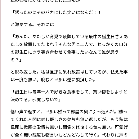
私の態度にかなりむっとした旦那が
「誘ったのにそのバカにした笑いはなんだ！！」
と激昂する。それには
「あんた、あたしが育児で疲弊している最中の誕生日さえあ
たしを放置してたよね？そんな男と二人で、せっかくの自分
の誕生日にツラ突き合わせて食事したいなんて誰が思う
の？」
と睨み返した。私は旦那に呆れ放置はしているが、怯えた事
は一度も無い。睨むと旦那は逆に狼狽した。
「誕生日は毎年一人で好きな食事をして、買い物をしようと
決めてる。邪魔しないで」
低い声で返すと、旦那は黙って部屋の奥に引っ込んだ。誘っ
てくれた人間に対し優しさの欠片も無い返しだが、もう私は
旦那に微塵の愛情も無いし関係を修復する気も無い。可愛げ
が全く無い態度も物言いもどんどんして行く。代わりに声の