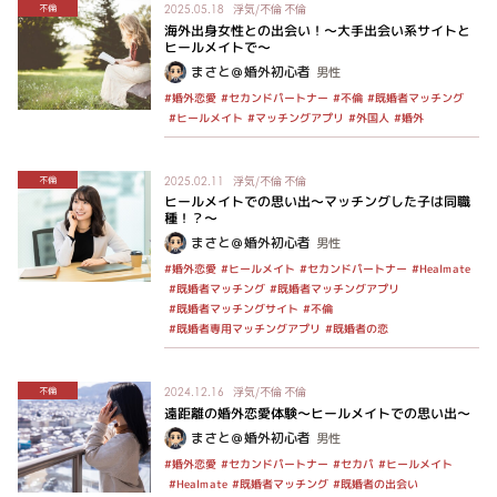
浮気/不倫
不倫
不倫
2025.05.18
海外出身女性との出会い！～大手出会い系サイトと
ヒールメイトで～
まさと＠婚外初心者
男性
#セカンドパートナー
#既婚者マッチング
#婚外恋愛
#不倫
#マッチングアプリ
#ヒールメイト
#外国人
#婚外
浮気/不倫
不倫
不倫
2025.02.11
ヒールメイトでの思い出～マッチングした子は同職
種！？〜
まさと＠婚外初心者
男性
#セカンドパートナー
#ヒールメイト
#Healmate
#婚外恋愛
#既婚者マッチングアプリ
#既婚者マッチング
#既婚者マッチングサイト
#不倫
#既婚者専用マッチングアプリ
#既婚者の恋
浮気/不倫
不倫
不倫
2024.12.16
遠距離の婚外恋愛体験～ヒールメイトでの思い出～
まさと＠婚外初心者
男性
#セカンドパートナー
#ヒールメイト
#婚外恋愛
#セカパ
#既婚者マッチング
#既婚者の出会い
#Healmate