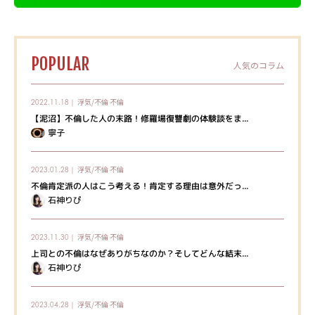
POPULAR
人気のコラム
浮気/不倫
不倫
2022.11.18｜
【泥沼】不倫した人の末路！修羅場復讐劇の体験談をま...
寧子
浮気/不倫
不倫
2023.01.28｜
不倫肯定派の人はこう考える！肯定する理由は意外だっ...
石神りぴ
浮気/不倫
不倫
2023.11.30｜
上司との不倫はなぜありがちなのか？そしてどんな結末...
石神りぴ
浮気/不倫
不倫
2023.04.28｜