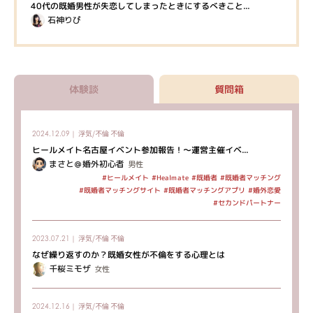
40代の既婚男性が失恋してしまったときにするべきこと...
石神りぴ
体験談
質問箱
浮気/不倫
不倫
2024.12.09｜
ヒールメイト名古屋イベント参加報告！～運営主催イベ...
まさと＠婚外初心者
男性
#既婚者マッチング
#ヒールメイト
#Healmate
#既婚者
#既婚者マッチングサイト
#既婚者マッチングアプリ
#婚外恋愛
#セカンドパートナー
浮気/不倫
不倫
2023.07.21｜
なぜ繰り返すのか？既婚女性が不倫をする心理とは
千桜ミモザ
女性
浮気/不倫
不倫
2024.12.16｜