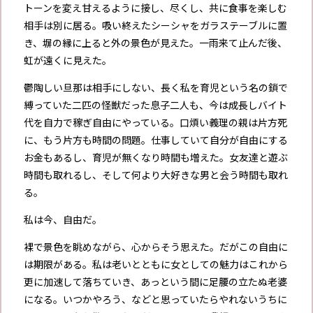
トーンを変え甘えるように接し、尽くし、共に食事を楽しむ
相手は別に居る。吸い終えたシーシャをガラステーブルに置
き、塀の縁に上ると外の景色が見えた。一雨来て止んだ後、
虹が遠くに見えた。
鬱陶しい旦那は相手にしない、長く私を育児という名の鎖で
縛っていた二匹の怪獣だった息子二人も、今は成長しバイト
代を自力で稼ぎ自由にやっている。口煩い義理の親は片方死
に、もう片方も時間の問題。仕事していて自分が自由にする
お金もあるし、育児が無くなり時間も増えた。女友達と遊ぶ
時間も取れるし、そして何より大好きな男と会う時間も取れ
る。
私は今、自由だ。
裸で景色を眺めながら、心からそう思えた。だがこの自由に
は期限がある。私は老いとともに女としての魅力はこれから
更に加速して落ちていき、あっという間に足腰の立たぬ老婆
になる。いつかやろう、などと思っていたらやれないうちに