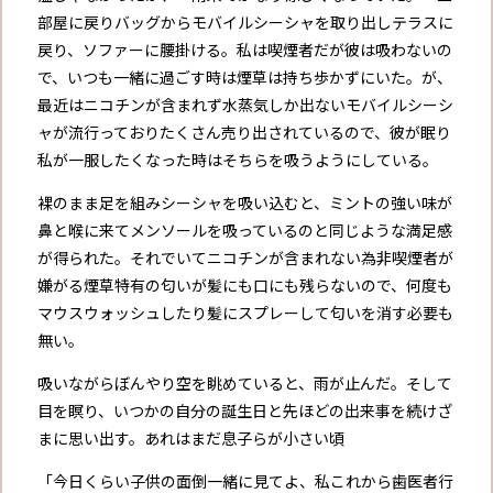
部屋に戻りバッグからモバイルシーシャを取り出しテラスに
戻り、ソファーに腰掛ける。私は喫煙者だが彼は吸わないの
で、いつも一緒に過ごす時は煙草は持ち歩かずにいた。が、
最近はニコチンが含まれず水蒸気しか出ないモバイルシーシ
ャが流行っておりたくさん売り出されているので、彼が眠り
私が一服したくなった時はそちらを吸うようにしている。
裸のまま足を組みシーシャを吸い込むと、ミントの強い味が
鼻と喉に来てメンソールを吸っているのと同じような満足感
が得られた。それでいてニコチンが含まれない為非喫煙者が
嫌がる煙草特有の匂いが髪にも口にも残らないので、何度も
マウスウォッシュしたり髪にスプレーして匂いを消す必要も
無い。
吸いながらぼんやり空を眺めていると、雨が止んだ。そして
目を瞑り、いつかの自分の誕生日と先ほどの出来事を続けざ
まに思い出す。あれはまだ息子らが小さい頃
「今日くらい子供の面倒一緒に見てよ、私これから歯医者行