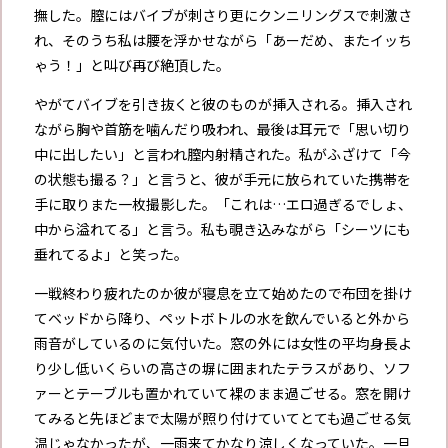
撫した。膣にはバイブが刺さり更にクンニリングスで刺激さ
れ、そのうち私は腰を浮かせながら「あーだめ、またイッち
ゃう！」と叫び再び絶頂した。
やがてバイブを引き抜くと彼のものが挿入される。挿入され
ながら胸や首筋を噛んだり吸われ、最後は耳元で「思い切り
中に出したい」と言われ膣内射精された。私がふざけて「今
の状態も撮る？」と言うと、彼が手元に放られていた携帯を
手に取りまた一枚撮影した。「これは…エロ過ぎるでしょ、
中から溢れてる」と言う。私も覗き込みながら「シーツにも
垂れてるよ」と笑った。
一戦終わり疲れたのか彼が寝息を立て始めたので布団を掛け
てベッドから降り、ペットボトルの水を飲んでいると外から
雨音がしているのに気付いた。窓の外には女性の平均身長よ
り少し低いくらいの高さの塀に囲まれたテラスがあり、ソフ
ァーとテーブルも置かれていて裸のまま過ごせる。窓を開け
てみると先ほどまで太陽が照り付けていてとても過ごせる気
温じゃなかったが、一雨来てかなり涼しくなっていた。一旦