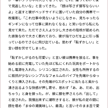
で見返したいな」と言ってきた。「顔は写さず接写ならいい
よ」と返すと彼がベッドサイドに置いていた自分の携帯で一
枚撮影し「これ仕事中見ないようにしなきゃ、見ちゃったら
ギンギンになって仕事に戻れなくなる」と笑いながら私にも
見せて来た。ただでさえ人より少し大きめの陰核が舐められ
た直後なので大きく膨れており、彼が指でひだを上に引っ張
っているのでさらに飛び出ている。思わず「恥ずかしい」と
言い顔を伏せてしまった。
「恥ずかしがるのも可愛い」と言い彼は携帯を放ると、事を
始める前に充電していた先ほど私にくれた玩具をポートから
外し電源を入れた。シリコン加工された、女性も所持するの
に抵抗が少ないシンプルなフォルムのバイブを先端からゆっ
くりと挿入される。その先端がGスポットに当たると奥から
湧き出るような快感が押し寄せ、思わず「あ、あ、だめ、出
ちゃう」と身を捩った。が、彼に膝を押さえられ「出して」
と促された。我慢出来ずに潮吹きすると、彼が私の足の間に
顔を埋め「まゆの潮美味しい、最高」と言いそのまま舌で愛