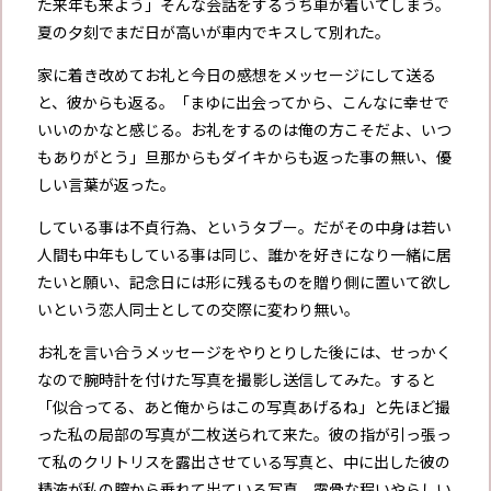
た来年も来よう」そんな会話をするうち車が着いてしまう。
夏の夕刻でまだ日が高いが車内でキスして別れた。
家に着き改めてお礼と今日の感想をメッセージにして送る
と、彼からも返る。「まゆに出会ってから、こんなに幸せで
いいのかなと感じる。お礼をするのは俺の方こそだよ、いつ
もありがとう」旦那からもダイキからも返った事の無い、優
しい言葉が返った。
している事は不貞行為、というタブー。だがその中身は若い
人間も中年もしている事は同じ、誰かを好きになり一緒に居
たいと願い、記念日には形に残るものを贈り側に置いて欲し
いという恋人同士としての交際に変わり無い。
お礼を言い合うメッセージをやりとりした後には、せっかく
なので腕時計を付けた写真を撮影し送信してみた。すると
「似合ってる、あと俺からはこの写真あげるね」と先ほど撮
った私の局部の写真が二枚送られて来た。彼の指が引っ張っ
て私のクリトリスを露出させている写真と、中に出した彼の
精液が私の膣から垂れて出ている写真。露骨な程いやらしい