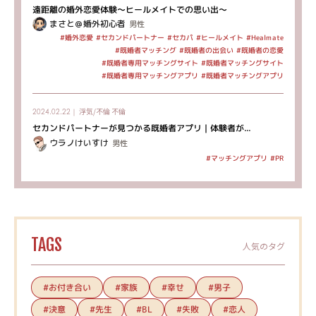
遠距離の婚外恋愛体験～ヒールメイトでの思い出～
まさと＠婚外初心者
男性
#セカンドパートナー
#ヒールメイト
#Healmate
#婚外恋愛
#セカパ
#既婚者マッチング
#既婚者の出会い
#既婚者の恋愛
#既婚者専用マッチングサイト
#既婚者マッチングサイト
#既婚者専用マッチングアプリ
#既婚者マッチングアプリ
浮気/不倫
不倫
2024.02.22｜
セカンドパートナーが見つかる既婚者アプリ｜体験者が...
ウラノけいすけ
男性
#マッチングアプリ
#PR
TAGS
人気のタグ
#お付き合い
#家族
#幸せ
#男子
#決意
#先生
#失敗
#恋人
#BL