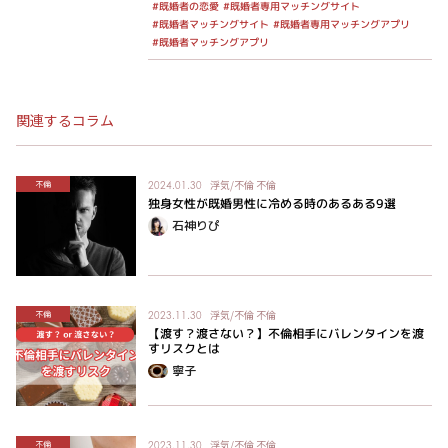
#既婚者専用マッチングサイト
#既婚者の恋愛
#既婚者専用マッチングアプリ
#既婚者マッチングサイト
#既婚者マッチングアプリ
関連するコラム
浮気/不倫
不倫
不倫
2024.01.30
独身女性が既婚男性に冷める時のあるある9選
石神りぴ
浮気/不倫
不倫
不倫
2023.11.30
【渡す？渡さない？】不倫相手にバレンタインを渡
すリスクとは
寧子
浮気/不倫
不倫
不倫
2023.11.30