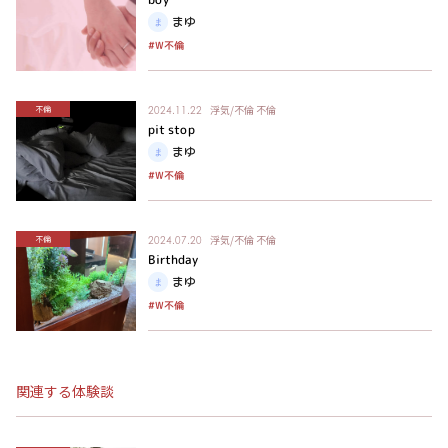
まゆ
#W不倫
浮気/不倫
不倫
不倫
2024.11.22
pit stop
まゆ
#W不倫
浮気/不倫
不倫
不倫
2024.07.20
Birthday
まゆ
#W不倫
関連する体験談