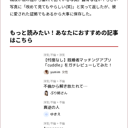
写真に「改めて見てもやらしい(笑)」と笑って返したが、彼
に愛された証拠でもあるから大事に保存した。
もっと読みたい！あなたにおすすめの記事
はこちら
PR
浮気/不倫
>
浮気
【忖度なし】既婚者マッチングアプリ
「cuddle」をガチレビューしてみた！
yumim
女性
体験談
浮気/不倫
>
不倫
不倫から解き放たれて…
ぷり姉さん
体験談
浮気/不倫
>
不倫
真逆の人
ゆきえ
体験談
浮気/不倫
>
不倫