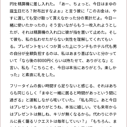
円を精算機に差し入れた。「あー、ちょっと、今日はまゆの
誕生日だろ？財布出すなよぉ」と言う彼に「このお金は、や
すに渡しても受け取って貰えなかった分の累計だよ。今日一
緒に使いたかったの」そう言いながらもう一枚入れようとし
たが、それは精算機の入れ口に彼が指を置いて止めた。そし
て彼も、私の払わせたがらない気性を理解してくれてもい
る。プレゼントをいくつか貰った上にランチもホテル代も男
の自分が全額負担するのは、私はあまり喜ばないと分かって
いて「なら後の8000円くらいは持たせて、ありがとな」と
言い、私も「こちらこそ、今日は本当にありがとう。楽しか
った」と素直に礼をした。
フリータイムの長い時間すら足りないと感じる、それはあち
らも同じらしく「まゆと一緒に居ると時間があっという間に
過ぎる」と運転しながら呟いていた。「私も同じ。あと今日
はプレゼントもありがとうね、本当に嬉しい。でも来年から
はプレゼントは無しね、キリが無くなるから。代わりにホテ
ルに長く籠るリクエストは毎年していい？」「もちろん、ま