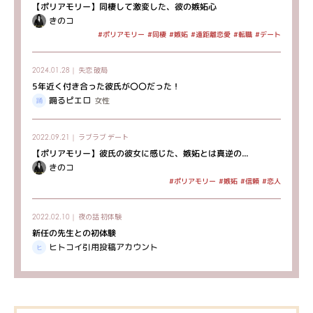
【ポリアモリー】同棲して激変した、彼の嫉妬心
きのコ
#ポリアモリー
#遠距離恋愛
#デート
#同棲
#嫉妬
#転職
失恋
破局
2024.01.28｜
5年近く付き合った彼氏が〇〇だった！
踊るピエロ
女性
ラブラブ
デート
2022.09.21｜
【ポリアモリー】彼氏の彼女に感じた、嫉妬とは真逆の...
きのコ
#ポリアモリー
#嫉妬
#信頼
#恋人
夜の話
初体験
2022.02.10｜
新任の先生との初体験
ヒトコイ引用投稿アカウント