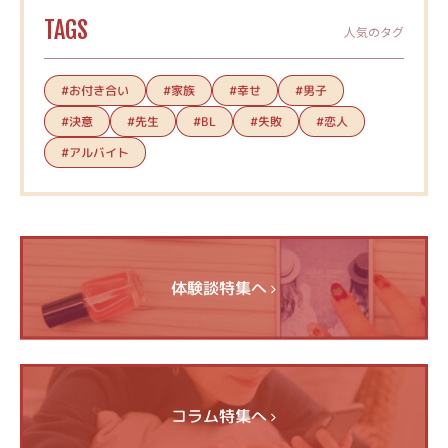
TAGS
人気のタグ
#お付き合い
#家族
#幸せ
#男子
#決意
#先生
#失敗
#恋人
#BL
#アルバイト
体験談特集へ
コラム特集へ