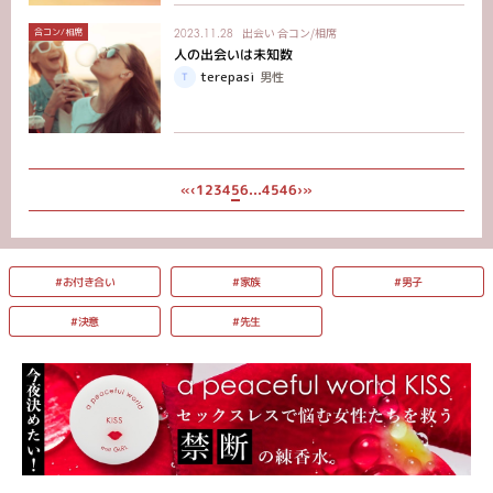
出会い
合コン/相席
合コン/相席
2023.11.28
人の出会いは未知数
terepasi
男性
45
46
...
«
»
1
2
3
4
5
6
‹
›
#お付き合い
#家族
#男子
#決意
#先生