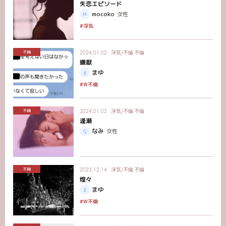
失恋エピソード
mocoko
女性
#浮気
浮気/不倫
不倫
不倫
2024.01.02
嫌厭
まゆ
#W不倫
浮気/不倫
不倫
不倫
2024.01.02
逢瀬
なみ
女性
浮気/不倫
不倫
不倫
2023.12.14
煌々
まゆ
#W不倫