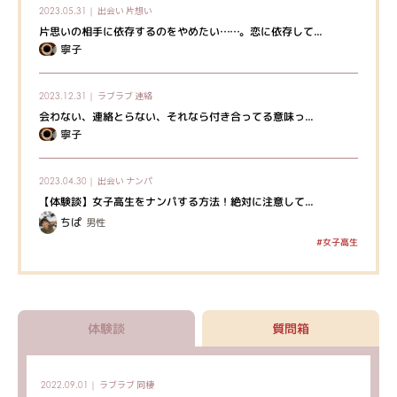
出会い
片想い
2023.05.31｜
片思いの相手に依存するのをやめたい……。恋に依存して...
寧子
ラブラブ
連絡
2023.12.31｜
会わない、連絡とらない、それなら付き合ってる意味っ...
寧子
出会い
ナンパ
2023.04.30｜
【体験談】女子高生をナンパする方法！絶対に注意して...
ちぱ
男性
#女子高生
体験談
質問箱
ラブラブ
同棲
2022.09.01｜