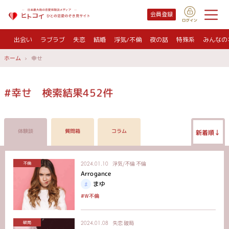
会員登録
出会い
ラブラブ
失恋
結婚
浮気/不倫
夜の話
特殊系
みんなの
ホーム
幸せ
#幸せ 検索結果452件
体験談
質問箱
コラム
新着順↓
浮気/不倫
不倫
不倫
2024.01.10
Arrogance
まゆ
#W不倫
失恋
破局
破局
2024.01.08