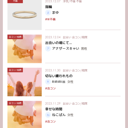
浮気/不倫
不倫
不倫
2023.12.07
指輪
まゆ
#W不倫
出会い
合コン/相席
合コン/相席
2023.12.04
出会いの場にて...
アナザースキャい
男性
出会い
合コン/相席
合コン/相席
2023.11.30
切ない嫌われもの
RIRIRI🎀
女性
#合コン
出会い
合コン/相席
合コン/相席
2023.11.29
幸せな時間
ねこぱん
女性
#合コン