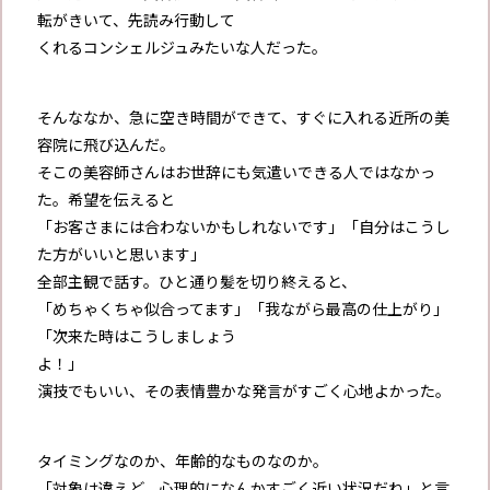
転がきいて、先読み行動して
くれるコンシェルジュみたいな人だった。
そんななか、急に空き時間ができて、すぐに入れる近所の美
容院に飛び込んだ。
そこの美容師さんはお世辞にも気遣いできる人ではなかっ
た。希望を伝えると
「お客さまには合わないかもしれないです」「自分はこうし
た方がいいと思います」
全部主観で話す。ひと通り髪を切り終えると、
「めちゃくちゃ似合ってます」「我ながら最高の仕上がり」
「次来た時はこうしましょう
よ！」
演技でもいい、その表情豊かな発言がすごく心地よかった。
タイミングなのか、年齢的なものなのか。
「対象は違えど、心理的になんかすごく近い状況だね」と言