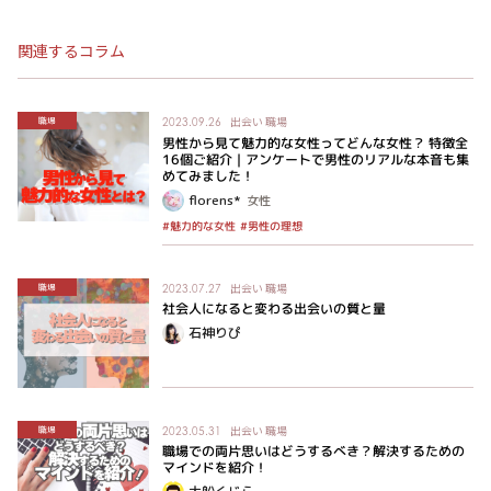
関連するコラム
出会い
職場
職場
2023.09.26
男性から見て魅力的な女性ってどんな女性？ 特徴全
16個ご紹介｜アンケートで男性のリアルな本音も集
めてみました！
florens*
女性
#魅力的な女性
#男性の理想
出会い
職場
職場
2023.07.27
社会人になると変わる出会いの質と量
石神りぴ
出会い
職場
職場
2023.05.31
職場での両片思いはどうするべき？解決するための
マインドを紹介！