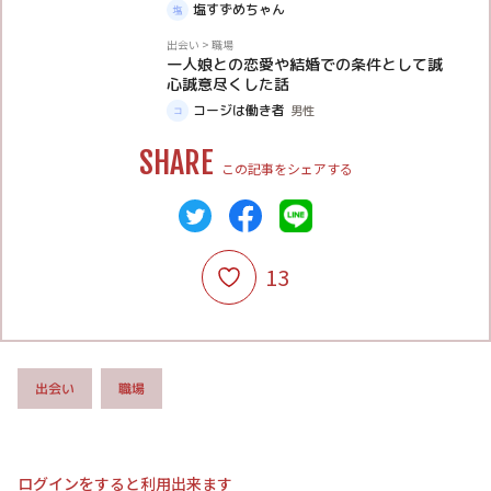
塩すずめちゃん
体験談
出会い
>
職場
一人娘との恋愛や結婚での条件として誠
心誠意尽くした話
コージは働き者
男性
SHARE
この記事をシェアする
13
出会い
職場
ログインをすると利用出来ます