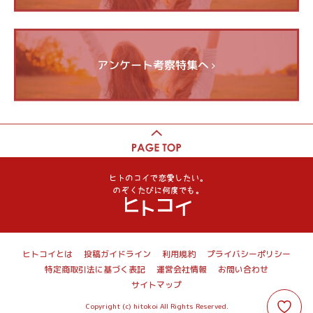
アンケート考察特集へ
ヒトコイとは
投稿ガイドライン
利用規約
プライバシーポリシー
特定商取引法に基づく表記
運営会社情報
お問い合わせ
サイトマップ
Copyright (c) hitokoi All Rights Reserved.