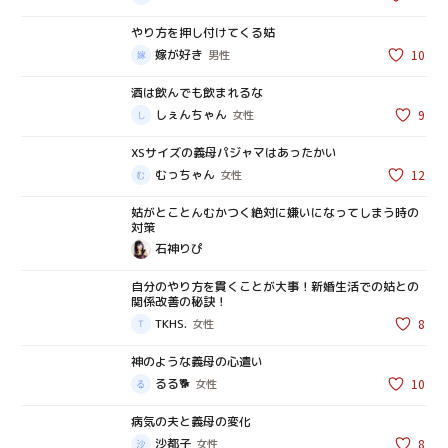
やり方を押し付けてくる姑
体験談
嫁が好き
10
男性
酒は飲んでも飲まれるな
体験談
しぇんちゃん
9
女性
XSサイズの義母パジャマはあったかい
体験談
むっちゃん
12
女性
姑がとことんむかつく絶対に嫌いになってしまう時の
コラム
対策
石神りぴ
自分のやり方を貫くことが大事！新婚生活での姑との
体験談
関係改善の秘訣！
TKHS.
8
女性
神のような義母の心遣い
体験談
るる🐕
10
女性
病気の夫と義母の変化
体験談
沙都子
8
女性