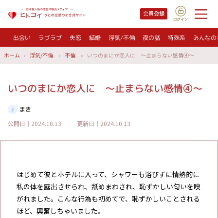
会員登録
出会い
ラブラブ
失恋
結婚
浮気/不倫
夜の話
特殊系
みんなの
ホーム
浮気/不倫
不倫
いつのまにか恋人に ～止まらない感情④～
いつのまにか恋人に ～止まらない感情④～
まき
公開日｜2024.10.13
更新日｜2024.10.13
はじめて彼とホテルに入って、シャワーも浴びずに情熱的に
私の体を露出させられ、舐めまわされ、恥ずかしい匂いを嗅
がれました。こんな行為も初めてで、恥ずかしいことされる
ほど、興奮しちゃいました。