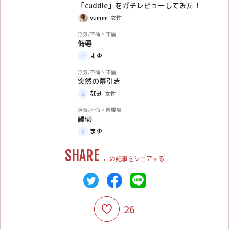
「cuddle」をガチレビューしてみた！
yumim
女性
体験談
浮気/不倫
>
不倫
侮辱
まゆ
体験談
浮気/不倫
>
不倫
突然の幕引き
なみ
女性
体験談
浮気/不倫
>
修羅場
縁切
まゆ
SHARE
この記事をシェアする
26