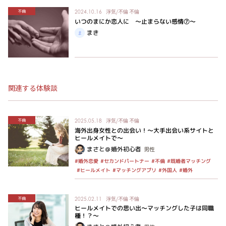
浮気/不倫
不倫
不倫
2024.10.16
いつのまにか恋人に ～止まらない感情⑦～
まき
関連する体験談
浮気/不倫
不倫
不倫
2025.05.18
海外出身女性との出会い！～大手出会い系サイトと
ヒールメイトで～
まさと＠婚外初心者
男性
#セカンドパートナー
#既婚者マッチング
#婚外恋愛
#不倫
#マッチングアプリ
#ヒールメイト
#外国人
#婚外
浮気/不倫
不倫
不倫
2025.02.11
ヒールメイトでの思い出～マッチングした子は同職
種！？〜