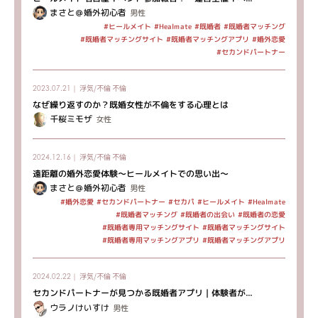
まさと＠婚外初心者
男性
#既婚者マッチング
#ヒールメイト
#Healmate
#既婚者
#既婚者マッチングサイト
#既婚者マッチングアプリ
#婚外恋愛
#セカンドパートナー
浮気/不倫
不倫
2023.07.21｜
なぜ繰り返すのか？既婚女性が不倫をする心理とは
千桜ミモザ
女性
浮気/不倫
不倫
2024.12.16｜
遠距離の婚外恋愛体験～ヒールメイトでの思い出～
まさと＠婚外初心者
男性
#セカンドパートナー
#ヒールメイト
#Healmate
#婚外恋愛
#セカパ
#既婚者マッチング
#既婚者の出会い
#既婚者の恋愛
#既婚者専用マッチングサイト
#既婚者マッチングサイト
#既婚者専用マッチングアプリ
#既婚者マッチングアプリ
浮気/不倫
不倫
2024.02.22｜
セカンドパートナーが見つかる既婚者アプリ｜体験者が...
ウラノけいすけ
男性