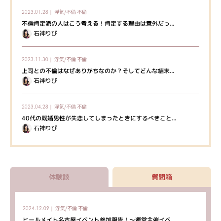
浮気/不倫
不倫
2023.01.28｜
不倫肯定派の人はこう考える！肯定する理由は意外だっ...
石神りぴ
浮気/不倫
不倫
2023.11.30｜
上司との不倫はなぜありがちなのか？そしてどんな結末...
石神りぴ
浮気/不倫
不倫
2023.04.28｜
40代の既婚男性が失恋してしまったときにするべきこと...
石神りぴ
体験談
質問箱
浮気/不倫
不倫
2024.12.09｜
ヒールメイト名古屋イベント参加報告！～運営主催イベ...