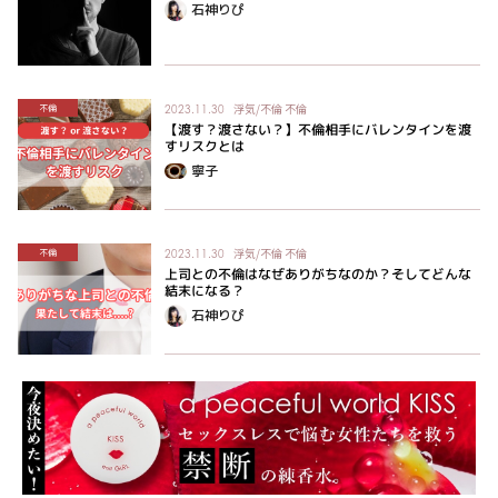
石神りぴ
浮気/不倫
不倫
不倫
2023.11.30
【渡す？渡さない？】不倫相手にバレンタインを渡
すリスクとは
寧子
浮気/不倫
不倫
不倫
2023.11.30
上司との不倫はなぜありがちなのか？そしてどんな
結末になる？
石神りぴ