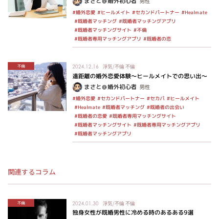
まさと＠婚外初心者
男性
#セカンドパートナー
#ヒールメイト
#Healmate
#婚外恋愛
#既婚者マッチングアプリ
#既婚者マッチング
#既婚者マッチングサイト
#不倫
#既婚者専用マッチングアプリ
#既婚者の恋
浮気/不倫
不倫
不倫
2024.12.16
遠距離の婚外恋愛体験～ヒールメイトでの思い出～
まさと＠婚外初心者
男性
#セカンドパートナー
#ヒールメイト
#婚外恋愛
#セカパ
#既婚者マッチング
#既婚者の出会い
#Healmate
#既婚者専用マッチングサイト
#既婚者の恋愛
#既婚者専用マッチングアプリ
#既婚者マッチングサイト
#既婚者マッチングアプリ
関連するコラム
浮気/不倫
不倫
不倫
2024.01.30
独身女性が既婚男性に冷める時のあるある9選