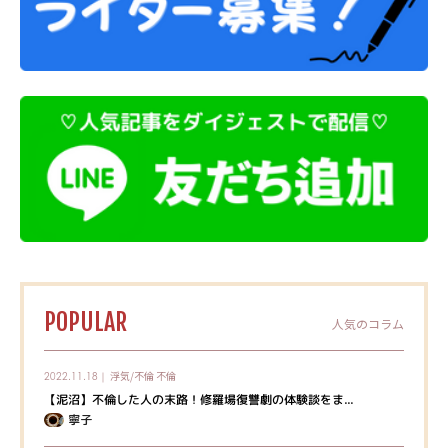
POPULAR
人気のコラム
浮気/不倫
不倫
2022.11.18｜
【泥沼】不倫した人の末路！修羅場復讐劇の体験談をま...
寧子