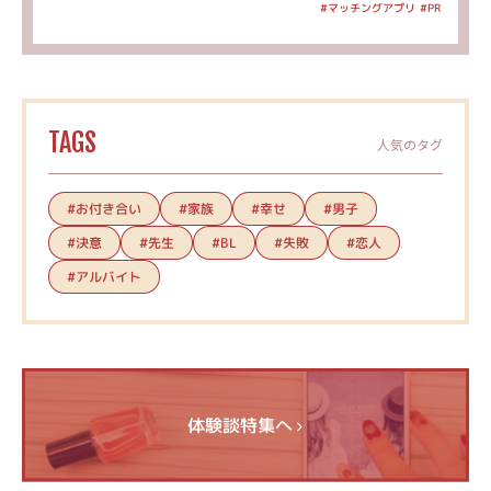
#マッチングアプリ
#PR
TAGS
人気のタグ
#お付き合い
#家族
#幸せ
#男子
#決意
#先生
#失敗
#恋人
#BL
#アルバイト
体験談特集へ