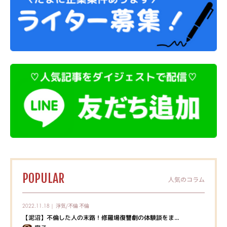
POPULAR
人気のコラム
浮気/不倫
不倫
2022.11.18｜
【泥沼】不倫した人の末路！修羅場復讐劇の体験談をま...