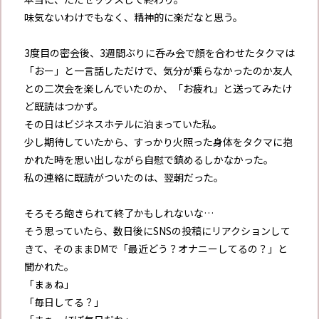
味気ないわけでもなく、精神的に楽だなと思う。
3度目の密会後、3週間ぶりに呑み会で顔を合わせたタクマは
「おー」と一言話しただけで、気分が乗らなかったのか友人
との二次会を楽しんでいたのか、「お疲れ」と送ってみたけ
ど既読はつかず。
その日はビジネスホテルに泊まっていた私。
少し期待していたから、すっかり火照った身体をタクマに抱
かれた時を思い出しながら自慰で鎮めるしかなかった。
私の連絡に既読がついたのは、翌朝だった。
そろそろ飽きられて終了かもしれないな…
そう思っていたら、数日後にSNSの投稿にリアクションして
きて、そのままDMで「最近どう？オナニーしてるの？」と
聞かれた。
「まぁね」
「毎日してる？」