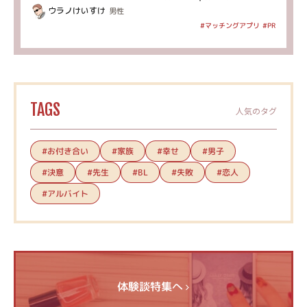
ウラノけいすけ
男性
#マッチングアプリ
#PR
TAGS
人気のタグ
#お付き合い
#家族
#幸せ
#男子
#決意
#先生
#失敗
#恋人
#BL
#アルバイト
体験談特集へ