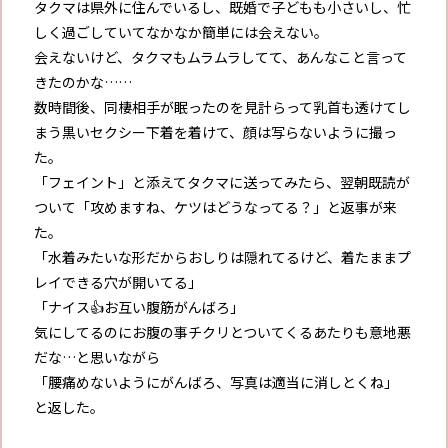
タクマは県外に住んでいるし、既婚で子どもも小さいし、忙
しく過ごしていてなかなか簡単には会えない。
会えないけど、タクマもムラムラしてて、あんなこと言って
きたのかな……
数時間後、同棲相手が眠ったのを見計らって乳首も透けてし
まう黒いセクシー下着を着けて、顔は写らないように撮っ
た。
「フェイント」と添えてタクマに送ってみたら、翌朝既読が
ついて「攻めますね、ケツはどうなってる？」と返事が来
た。
「水着みたいな形だからおしりは隠れてるけど、着たままプ
レイできる穴が開いてる」
「ナイス👍お互い腹筋がんばろ」
気にしてるのにお腹の事チクリとついてくるあたりも意地悪
だな…と思いながら
「腰痛めないようにがんばろ、写真は適当に消しとくね」
と返した。