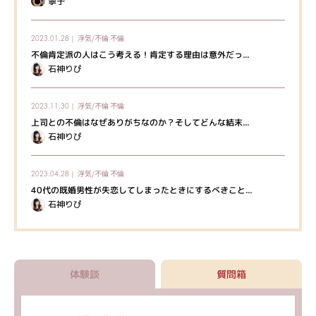
寧子
浮気/不倫
不倫
2023.01.28｜
不倫肯定派の人はこう考える！肯定する理由は意外だっ...
石神りぴ
浮気/不倫
不倫
2023.11.30｜
上司との不倫はなぜありがちなのか？そしてどんな結末...
石神りぴ
浮気/不倫
不倫
2023.04.28｜
40代の既婚男性が失恋してしまったときにするべきこと...
石神りぴ
体験談
質問箱