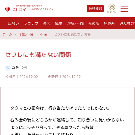
会員登録
出会い
ラブラブ
失恋
結婚
浮気/不倫
夜の話
特殊系
みんなの
ホーム
浮気/不倫
不倫
セフレにも満たない関係
セフレにも満たない関係
なみ
女性
公開日｜2024.12.02
更新日｜2024.12.02
タクマとの密会は、行き当たりばったりでしかない。
呑み会の後にどちらかが連絡して、知り合いに見つからない
ようにこっそり会って、やる事やったら解散。
本当に、ただセックスして終わり。