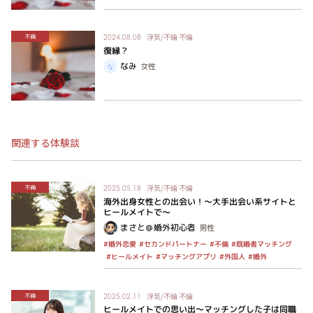
浮気/不倫
不倫
不倫
2024.08.08
復縁？
なみ
女性
関連する体験談
浮気/不倫
不倫
不倫
2025.05.18
海外出身女性との出会い！～大手出会い系サイトと
ヒールメイトで～
まさと＠婚外初心者
男性
#セカンドパートナー
#既婚者マッチング
#婚外恋愛
#不倫
#マッチングアプリ
#ヒールメイト
#外国人
#婚外
浮気/不倫
不倫
不倫
2025.02.11
ヒールメイトでの思い出～マッチングした子は同職