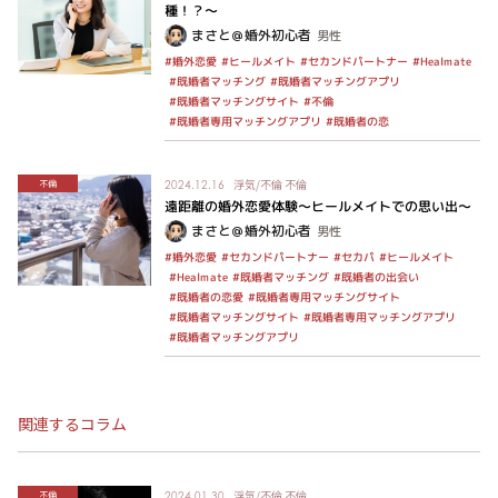
種！？〜
まさと＠婚外初心者
男性
#セカンドパートナー
#ヒールメイト
#Healmate
#婚外恋愛
#既婚者マッチングアプリ
#既婚者マッチング
#既婚者マッチングサイト
#不倫
#既婚者専用マッチングアプリ
#既婚者の恋
浮気/不倫
不倫
不倫
2024.12.16
遠距離の婚外恋愛体験～ヒールメイトでの思い出～
まさと＠婚外初心者
男性
#セカンドパートナー
#ヒールメイト
#婚外恋愛
#セカパ
#既婚者マッチング
#既婚者の出会い
#Healmate
#既婚者専用マッチングサイト
#既婚者の恋愛
#既婚者専用マッチングアプリ
#既婚者マッチングサイト
#既婚者マッチングアプリ
関連するコラム
浮気/不倫
不倫
不倫
2024.01.30