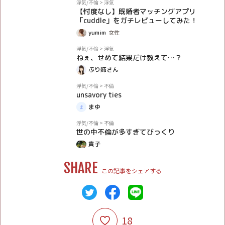
PR
浮気/不倫
>
浮気
【忖度なし】既婚者マッチングアプリ
「cuddle」をガチレビューしてみた！
yumim
女性
体験談
浮気/不倫
>
浮気
ねぇ、せめて結果だけ教えて…？
ぷり姉さん
体験談
浮気/不倫
>
不倫
unsavory ties
まゆ
体験談
浮気/不倫
>
不倫
世の中不倫が多すぎてびっくり
貴子
SHARE
この記事をシェアする
18