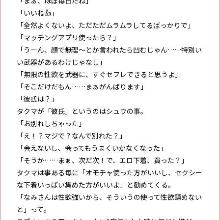
「まぁ、ほぼ毎日だね」
「いいね👍」
「全然よくないよ、ただただムラムラしてるばっかりで」
「マッチングアプリ使ったら？」
「うーん、顔で無理～とか言われたら凹むじゃん……特別い
い武器があるわけじゃなし」
「無限の性欲を武器に、すぐセフレできると思うよ」
「そこだけだもん……まぁがんばります」
「彼氏は？」
タクマが「彼氏」というのはシュウの事。
「お別れしちゃった」
「え！？マジで？なんで別れた？」
「会えないし、会ってもうまくいかなくなった」
「そうか……まぁ、次だ次！で、エロ下着、買った？」
タクマは事ある毎に「オモチャ使った方がいいし、セクシー
な下着いっぱい集めた方がいいよ」と勧めてくる。
「なみさんは性欲強いから、そういうの使って性欲鎮めない
と」って。