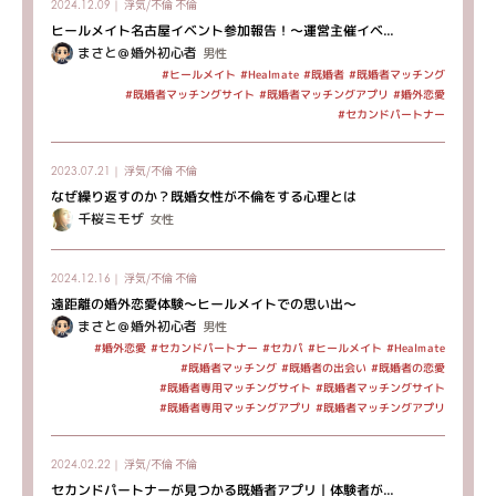
浮気/不倫
不倫
2024.12.09｜
ヒールメイト名古屋イベント参加報告！～運営主催イベ...
まさと＠婚外初心者
男性
#既婚者マッチング
#ヒールメイト
#Healmate
#既婚者
#既婚者マッチングサイト
#既婚者マッチングアプリ
#婚外恋愛
#セカンドパートナー
浮気/不倫
不倫
2023.07.21｜
なぜ繰り返すのか？既婚女性が不倫をする心理とは
千桜ミモザ
女性
浮気/不倫
不倫
2024.12.16｜
遠距離の婚外恋愛体験～ヒールメイトでの思い出～
まさと＠婚外初心者
男性
#セカンドパートナー
#ヒールメイト
#Healmate
#婚外恋愛
#セカパ
#既婚者マッチング
#既婚者の出会い
#既婚者の恋愛
#既婚者専用マッチングサイト
#既婚者マッチングサイト
#既婚者専用マッチングアプリ
#既婚者マッチングアプリ
浮気/不倫
不倫
2024.02.22｜
セカンドパートナーが見つかる既婚者アプリ｜体験者が...