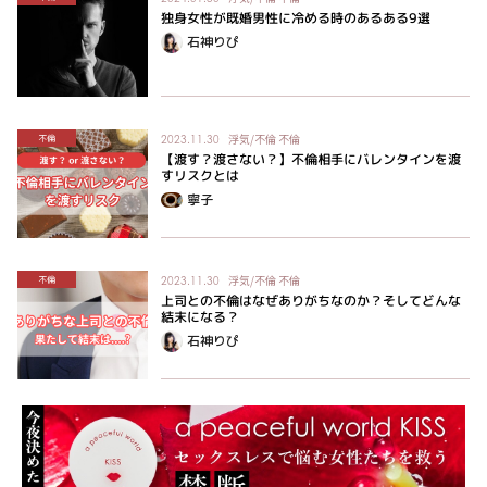
独身女性が既婚男性に冷める時のあるある9選
石神りぴ
浮気/不倫
不倫
不倫
2023.11.30
【渡す？渡さない？】不倫相手にバレンタインを渡
すリスクとは
寧子
浮気/不倫
不倫
不倫
2023.11.30
上司との不倫はなぜありがちなのか？そしてどんな
結末になる？
石神りぴ