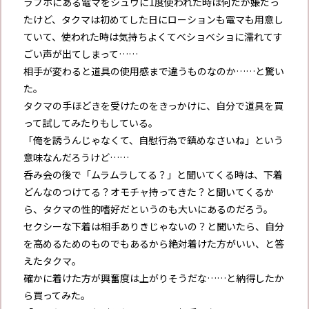
ラブホにある電マをシュウに1度使われた時は何だか嫌だっ
たけど、タクマは初めてした日にローションも電マも用意し
ていて、使われた時は気持ちよくてベショベショに濡れてす
ごい声が出てしまって……
相手が変わると道具の使用感まで違うものなのか……と驚い
た。
タクマの手ほどきを受けたのをきっかけに、自分で道具を買
って試してみたりもしている。
「俺を誘うんじゃなくて、自慰行為で鎮めなさいね」という
意味なんだろうけど……
呑み会の後で「ムラムラしてる？」と聞いてくる時は、下着
どんなのつけてる？オモチャ持ってきた？と聞いてくるか
ら、タクマの性的嗜好だというのも大いにあるのだろう。
セクシーな下着は相手ありきじゃないの？と聞いたら、自分
を高めるためのものでもあるから絶対着けた方がいい、と答
えたタクマ。
確かに着けた方が興奮度は上がりそうだな……と納得したか
ら買ってみた。