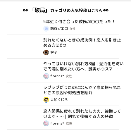
👀
「破局」
👀
カテゴリの人気投稿
はこちら
5年近く付き合った彼氏が〇〇だった！
体験談
踊るピエロ
女性
別れたくないときの成功例！恋人を引き止
コラム
める方法6つ
寧子
やってはいけない別れ方8選｜泥沼化を防い
コラム
で円満に別れたい方へ、誠実かつスマート
に別れる方法を解説
florens*
女性
ラブラブだったのになんで？急に振られた
コラム
ときの原因や対処法を紹介
大船くじら
恋人関係に疲れて別れたものの、後悔して
コラム
います……｜別れて後悔する人の特徴
florens*
女性