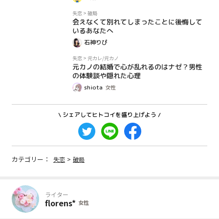
コラム
失恋
>
破局
会えなくて別れてしまったことに後悔して
いるあなたへ
石神りぴ
コラム
失恋
>
元カレ/元カノ
元カノの結婚で心が乱れるのはナゼ？男性
の体験談や隠れた心理
shiota
女性
\ シェアしてヒトコイを盛り上げよう /
カテゴリー：
失恋
>
破局
ライター
florens*
女性