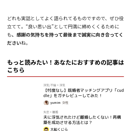
どれも実話としてよく語られてるものですので、ぜひ役
立てて。“良い思い出”として円満に締めくくるために
も
、感謝の気持ちを持って最後まで誠実に向き合ってく
ださい
ね。
もっと読みたい！あなたにおすすめの記事は
こちら
PR
浮気/不倫
>
浮気
【忖度なし】既婚者マッチングアプリ「cud
dle」をガチレビューしてみた！
yumim
女性
コラム
失恋
>
離婚
夫に浮気されたけど離婚したくない！再構
築を成功させる方法とは？
大船くじら