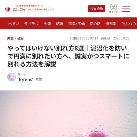
会員登録
出会い
ラブラブ
失恋
結婚
浮気/不倫
夜の話
特殊系
みんなの
失恋
>
破局
公開日｜2023.02.14
更新日｜2023.10.27
やってはいけない別れ方8選｜泥沼化を防い
で円満に別れたい方へ、誠実かつスマートに
別れる方法を解説
ライター
florens*
女性