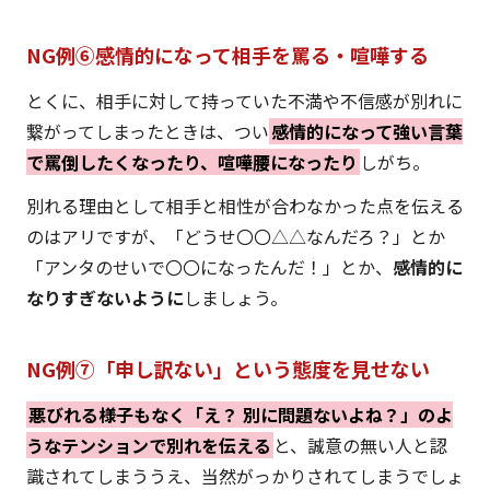
NG例⑥感情的になって相手を罵る・喧嘩する
とくに、相手に対して持っていた不満や不信感が別れに
繋がってしまったときは、つい
感情的になって強い言葉
で罵倒したくなったり、喧嘩腰になったり
しがち。
別れる理由として相手と相性が合わなかった点を伝える
のはアリですが、「どうせ〇〇△△なんだろ？」とか
「アンタのせいで〇〇になったんだ！」とか、
感情的に
なりすぎないように
しましょう。
NG例⑦「申し訳ない」という態度を見せない
悪びれる様子もなく「え？ 別に問題ないよね？」のよ
うなテンションで別れを伝える
と、誠意の無い人と認
識されてしまううえ、当然がっかりされてしまうでしょ