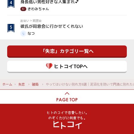
身長低い男性好きな人集まれ💕
きわみちゃん
出会い
>
同窓会
彼氏が同窓会に行かせてくれない
なつ
「失恋」カテゴリ一覧へ
ヒトコイTOPへ
ホーム
失恋
破局
やってはいけない別れ方8選｜泥沼化を防いで円満に別れた