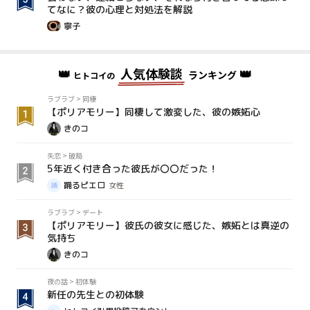
てなに？彼の心理と対処法を解説
寧子
👑
人気体験談
👑
ランキング
ヒトコイの
ラブラブ
>
同棲
【ポリアモリー】同棲して激変した、彼の嫉妬心
きのコ
失恋
>
破局
5年近く付き合った彼氏が〇〇だった！
踊るピエロ
女性
ラブラブ
>
デート
【ポリアモリー】彼氏の彼女に感じた、嫉妬とは真逆の
気持ち
きのコ
夜の話
>
初体験
新任の先生との初体験