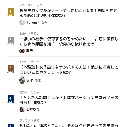
ラブラブ
>
カップル
高校生カップルがデートでしたいこと6選！長続きさせ
るためのコツも《体験談》
florens*
女性
出会い
>
片想い
片思いの相手に依存するのをやめたい……。恋に依存し
てしまう原因を知り、依存から抜け出そう
寧子
出会い
>
ナンパ
【体験談】女子高生をナンパする方法！絶対に注意して
ほしいことやメリットを紹介
ちぱ
男性
特殊系
>
〇〇女
「どしたん話聞こうか？」は女バージョンもある？その
内容と目的は？
石神りぴ
ラブラブ
>
連絡
会わない、連絡とらない、それなら付き合ってる意味っ