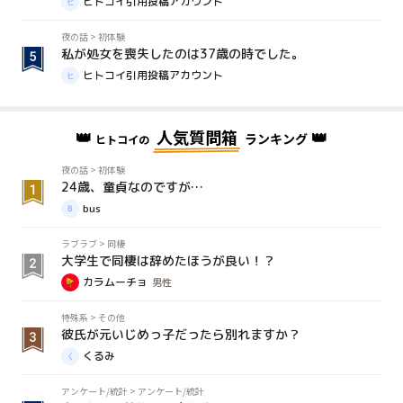
ヒトコイ引用投稿アカウント
夜の話
>
初体験
私が処女を喪失したのは37歳の時でした。
ヒトコイ引用投稿アカウント
👑
人気質問箱
👑
ランキング
ヒトコイの
夜の話
>
初体験
24歳、童貞なのですが…
bus
ラブラブ
>
同棲
大学生で同棲は辞めたほうが良い！？
カラムーチョ
男性
特殊系
>
その他
彼氏が元いじめっ子だったら別れますか？
くるみ
アンケート/統計
>
アンケート/統計