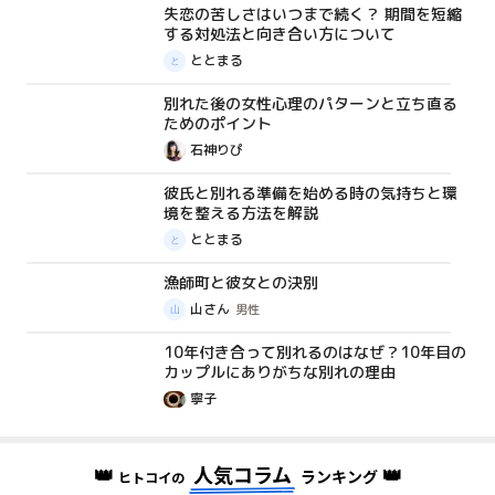
失恋の苦しさはいつまで続く？ 期間を短縮
コラム
する対処法と向き合い方について
ととまる
別れた後の女性心理のパターンと立ち直る
コラム
ためのポイント
石神りぴ
彼氏と別れる準備を始める時の気持ちと環
コラム
境を整える方法を解説
ととまる
漁師町と彼女との決別
体験談
山さん
男性
10年付き合って別れるのはなぜ？10年目の
コラム
カップルにありがちな別れの理由
寧子
👑
人気コラム
👑
ランキング
ヒトコイの