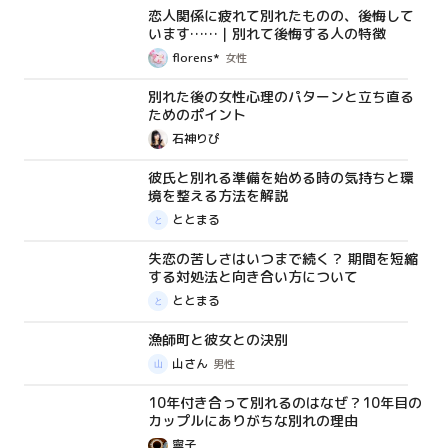
恋人関係に疲れて別れたものの、後悔して
コラム
います……｜別れて後悔する人の特徴
florens*
女性
別れた後の女性心理のパターンと立ち直る
コラム
ためのポイント
石神りぴ
彼氏と別れる準備を始める時の気持ちと環
コラム
境を整える方法を解説
ととまる
失恋の苦しさはいつまで続く？ 期間を短縮
コラム
する対処法と向き合い方について
ととまる
漁師町と彼女との決別
体験談
山さん
男性
10年付き合って別れるのはなぜ？10年目の
コラム
カップルにありがちな別れの理由
寧子