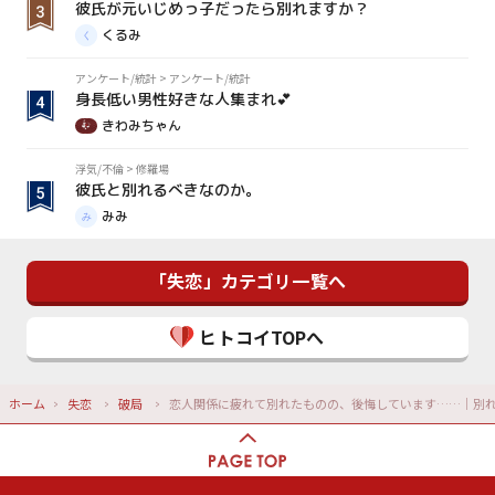
彼氏が元いじめっ子だったら別れますか？
くるみ
アンケート/統計
>
アンケート/統計
身長低い男性好きな人集まれ💕
きわみちゃん
浮気/不倫
>
修羅場
彼氏と別れるべきなのか。
みみ
「失恋」カテゴリ一覧へ
ヒトコイTOPへ
ホーム
失恋
破局
恋人関係に疲れて別れたものの、後悔しています……｜別