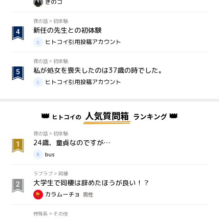
きのコ
夜の話
>
初体験
新任の先生との初体験
ヒトコイ引用投稿アカウント
夜の話
>
初体験
私が処女を喪失したのは37歳の時でした。
ヒトコイ引用投稿アカウント
👑
人気質問箱
👑
ランキング
ヒトコイの
夜の話
>
初体験
24歳、童貞なのですが…
bus
ラブラブ
>
同棲
大学生で同棲は辞めたほうが良い！？
カラムーチョ
男性
特殊系
>
その他