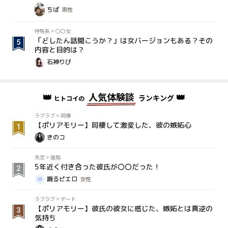
ちぱ
男性
特殊系
>
〇〇女
「どしたん話聞こうか？」は女バージョンもある？その
内容と目的は？
石神りぴ
👑
人気体験談
👑
ランキング
ヒトコイの
ラブラブ
>
同棲
【ポリアモリー】同棲して激変した、彼の嫉妬心
きのコ
失恋
>
破局
5年近く付き合った彼氏が〇〇だった！
踊るピエロ
女性
ラブラブ
>
デート
【ポリアモリー】彼氏の彼女に感じた、嫉妬とは真逆の
気持ち