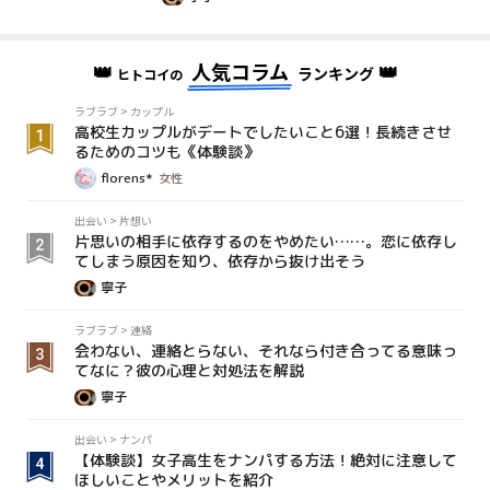
👑
人気コラム
👑
ランキング
ヒトコイの
ラブラブ
>
カップル
高校生カップルがデートでしたいこと6選！長続きさせ
るためのコツも《体験談》
florens*
女性
出会い
>
片想い
片思いの相手に依存するのをやめたい……。恋に依存し
てしまう原因を知り、依存から抜け出そう
寧子
ラブラブ
>
連絡
会わない、連絡とらない、それなら付き合ってる意味っ
てなに？彼の心理と対処法を解説
寧子
出会い
>
ナンパ
【体験談】女子高生をナンパする方法！絶対に注意して
ほしいことやメリットを紹介