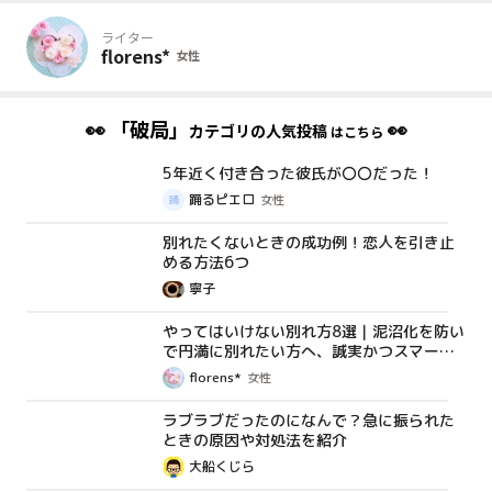
ライター
florens*
女性
👀
「破局」
👀
カテゴリの人気投稿
はこちら
5年近く付き合った彼氏が〇〇だった！
体験談
踊るピエロ
女性
別れたくないときの成功例！恋人を引き止
コラム
める方法6つ
寧子
やってはいけない別れ方8選｜泥沼化を防い
コラム
で円満に別れたい方へ、誠実かつスマート
に別れる方法を解説
florens*
女性
ラブラブだったのになんで？急に振られた
コラム
ときの原因や対処法を紹介
大船くじら