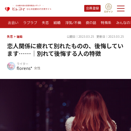
会員登録
出会い
ラブラブ
失恋
結婚
浮気/不倫
夜の話
特殊系
みんなの
失恋
>
破局
公開日｜2023.03.25
更新日｜2023.03.25
恋人関係に疲れて別れたものの、後悔してい
ます……｜別れて後悔する人の特徴
ライター
florens*
女性