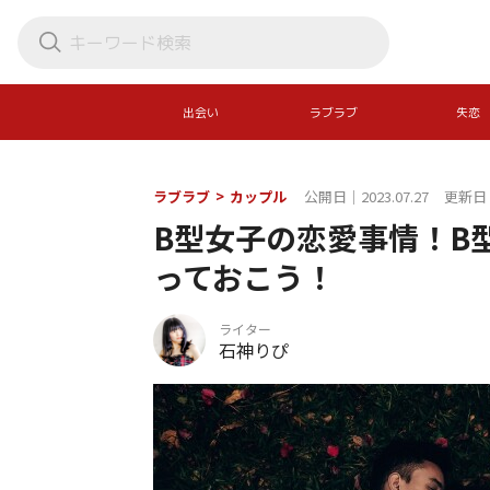
出会い
ラブラブ
失恋
ラブラブ
>
カップル
公開日｜2023.07.27
更新日｜2
B型女子の恋愛事情！B
っておこう！
ライター
石神りぴ