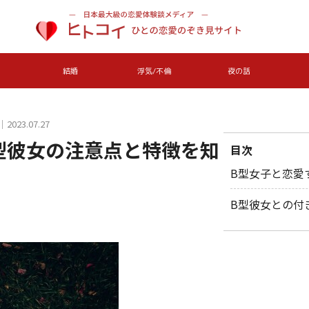
結婚
浮気/不倫
夜の話
023.07.27
型彼女の注意点と特徴を知
目次
B型女子と恋愛
B型彼女との付