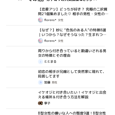
【恋愛アリ】どっちが好き？ 究極の二択質
コラム
問21個集めました♡ 相手の男性・女性の気
持ちが分かるかも！？
florens*
女性
【なぜ？】妙に “色気のある人”の特徴8選
コラム
｜いつから？なぜそうなった？生まれつ
き？
florens*
女性
周りから付き合っていると勘違いされる男
コラム
女の特徴とその理由
ととまる
初恋の相手が兄嫁として突然家に現れて、
体験談
同居してます
加藤
男性
イケオジと付き合いたい！イケオジと出会
コラム
える場所＆付き合う方法を解説
寧子
B型女性の嫌いな人への態度9選！B型女性
コラム