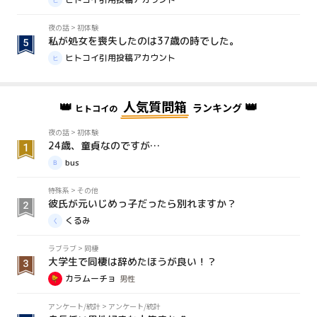
夜の話
>
初体験
私が処女を喪失したのは37歳の時でした。
ヒトコイ引用投稿アカウント
👑
人気質問箱
👑
ランキング
ヒトコイの
夜の話
>
初体験
24歳、童貞なのですが…
bus
特殊系
>
その他
彼氏が元いじめっ子だったら別れますか？
くるみ
ラブラブ
>
同棲
大学生で同棲は辞めたほうが良い！？
カラムーチョ
男性
アンケート/統計
>
アンケート/統計