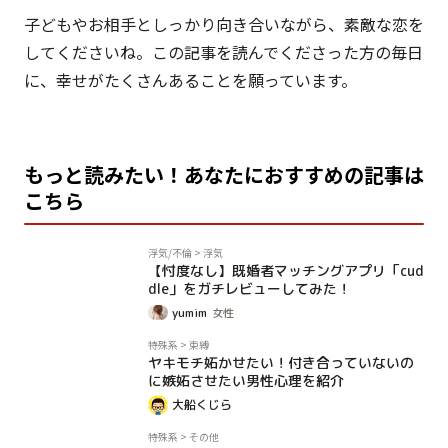
子どもやお相手としっかり向き合いながら、素敵な恋を
してくださいね。この記事を読んでくださった方の毎日
に、幸せがたくさんあることを願っています。
もっと読みたい！あなたにおすすめの記事は
こちら
PR
浮気/不倫
>
浮気
【忖度なし】既婚者マッチングアプリ「cud
dle」をガチレビューしてみた！
yumim
女性
コラム
特殊系
>
束縛
ヤキモチ妬かせたい！付き合っていないの
に嫉妬させたい男性心理を紹介
大船くじら
コラム
特殊系
>
その他