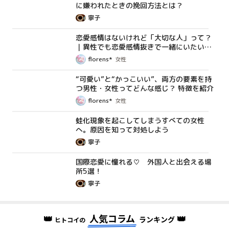
に嫌われたときの挽回方法とは？
寧子
恋愛感情はないけれど「大切な人」って？
コラム
｜異性でも恋愛感情抜きで一緒にいたい、
特別だと思える人について考察！
florens*
女性
“可愛い”と“かっこいい”、両方の要素を持
コラム
つ男性・女性ってどんな感じ？ 特徴を紹介
florens*
女性
蛙化現象を起こしてしまうすべての女性
コラム
へ。原因を知って対処しよう
寧子
国際恋愛に憧れる♡ 外国人と出会える場
コラム
所5選！
寧子
👑
人気コラム
👑
ランキング
ヒトコイの