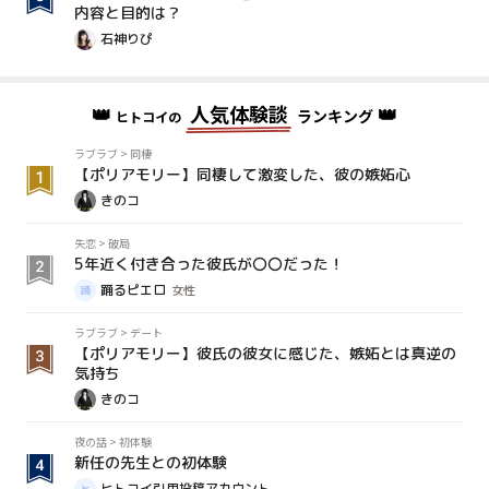
内容と目的は？
石神りぴ
👑
人気体験談
👑
ランキング
ヒトコイの
ラブラブ
>
同棲
【ポリアモリー】同棲して激変した、彼の嫉妬心
きのコ
失恋
>
破局
5年近く付き合った彼氏が〇〇だった！
踊るピエロ
女性
ラブラブ
>
デート
【ポリアモリー】彼氏の彼女に感じた、嫉妬とは真逆の
気持ち
きのコ
夜の話
>
初体験
新任の先生との初体験
ヒトコイ引用投稿アカウント