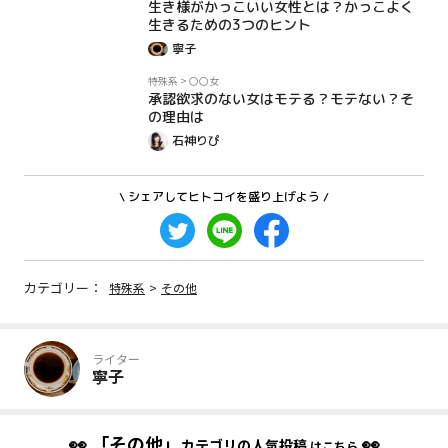
生き様がかっこいい女性とは？かっこよく
生きるための3つのヒント
寧子
コラム
特殊系
>
〇〇女
承認欲求のない女はモテる？モテない？そ
の理由は
石神りぴ
\ シェアしてヒトコイを盛り上げよう /
カテゴリー：
特殊系
>
その他
ライター
寧子
👀
「その他」
👀
カテゴリの人気投稿
はこちら