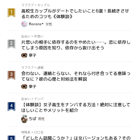
ラブラブ
>
カップル
高校生カップルがデートでしたいこと6選！長続きさせ
るためのコツも《体験談》
florens*
女性
出会い
>
片想い
片思いの相手に依存するのをやめたい……。恋に依存し
てしまう原因を知り、依存から抜け出そう
寧子
ラブラブ
>
連絡
会わない、連絡とらない、それなら付き合ってる意味っ
てなに？彼の心理と対処法を解説
寧子
出会い
>
ナンパ
【体験談】女子高生をナンパする方法！絶対に注意して
ほしいことやメリットを紹介
ちぱ
男性
特殊系
>
〇〇女
「どしたん話聞こうか？」は女バージョンもある？その