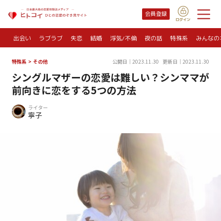
会員登録
出会い
ラブラブ
失恋
結婚
浮気/不倫
夜の話
特殊系
みんなの
特殊系
>
その他
公開日｜2023.11.30
更新日｜2023.11.30
シングルマザーの恋愛は難しい？シンママが
前向きに恋をする5つの方法
ライター
寧子